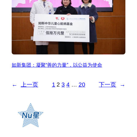
如新集团：凝聚“善的力量”，以公益为使命
←
上一页
1
2
3
4
…
20
下一页
→