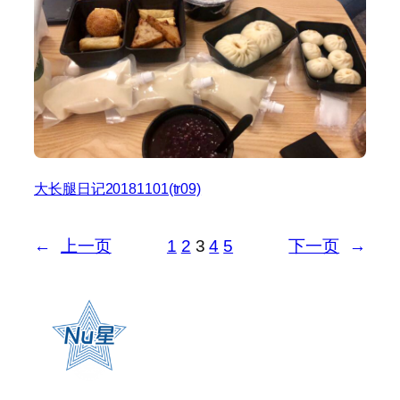
大长腿日记20181101(tr09)
←
上一页
1
2
3
4
5
下一页
→