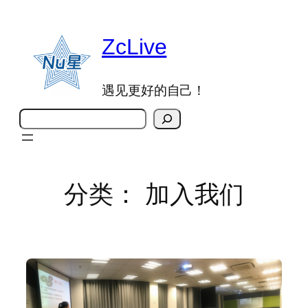
跳
至
ZcLive
内
容
遇见更好的自己！
搜
索
分类：
加入我们