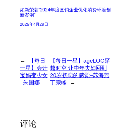
如新荣获“2024年度直销企业优化消费环境创
新案例”
2025年4月29日
←
【每日
【每日一星】ageLOC穿
一星】会计
越时空 让中年夫妇回到
宝妈变少女
20岁初恋的感觉–苏海燕
–朱国娜
丁宗峰
→
评论