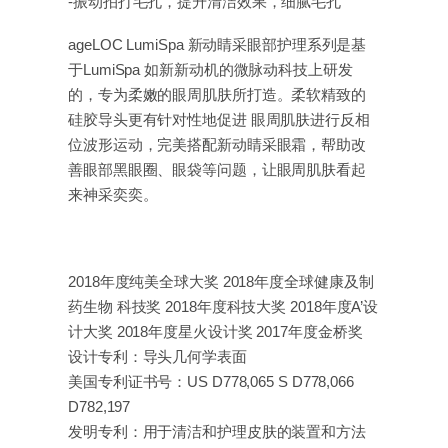
-振动拍打毛孔，提升清洁效果，细腻毛孔
ageLOC LumiSpa 新动睛采眼部护理系列是基
于LumiSpa 如新新动机的微脉动科技上研发
的，专为柔嫩的眼周肌肤所打造。柔软精致的
硅胶导头更有针对性地促进 眼周肌肤进行反相
位波形运动，完美搭配新动睛采眼霜，帮助改
善眼部黑眼圈、眼袋等问题，让眼周肌肤看起
来神采奕奕。
2018年度纯美全球大奖 2018年度全球健康及制
药生物 科技奖 2018年度科技大奖 2018年度A’设
计大奖 2018年度星火设计奖 2017年度金桥奖
设计专利：导头几何学表面
美国专利证书号：US D778,065 S D778,066
D782,197
发明专利：用于清洁和护理皮肤的装置和方法