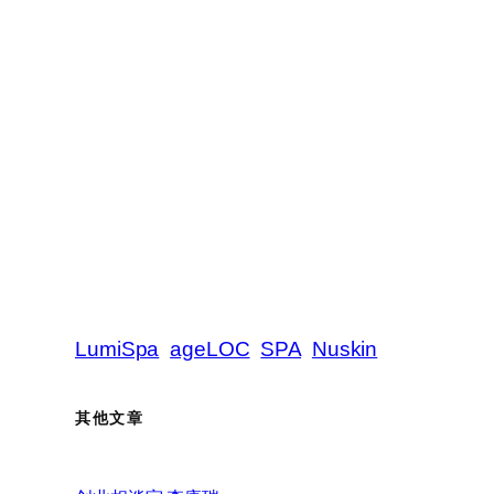
LumiSpa
ageLOC
SPA
Nuskin
其他文章