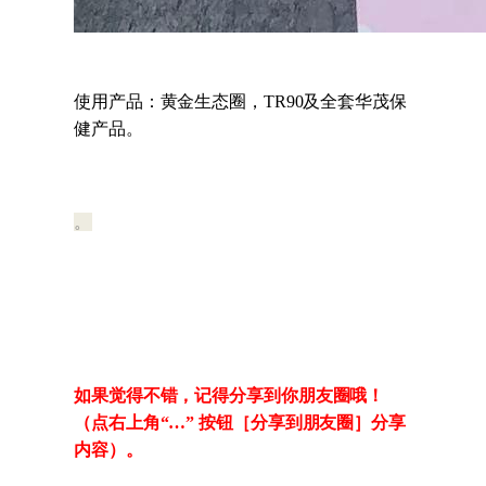
使用产品：黄金生态圈，TR90及全套华茂保
健产品。
。
如果
觉
得不
错
，
记
得分享到你朋友圈哦！
（点右上角
“…”
按
钮
［分享到朋友圈］分享
内容）。