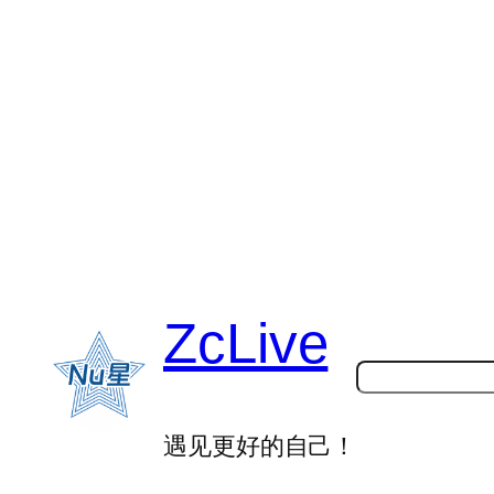
跳
至
内
容
ZcLive
搜
索
遇见更好的自己！