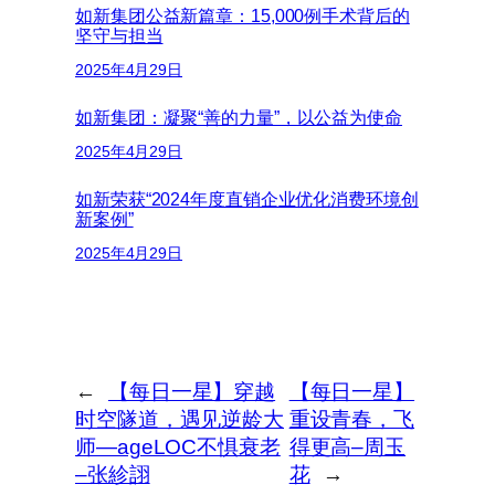
如新集团公益新篇章：15,000例手术背后的
坚守与担当
2025年4月29日
如新集团：凝聚“善的力量”，以公益为使命
2025年4月29日
如新荣获“2024年度直销企业优化消费环境创
新案例”
2025年4月29日
←
【每日一星】穿越
【每日一星】
时空隧道，遇见逆龄大
重设青春，飞
师—ageLOC不惧衰老
得更高–周玉
–张紾詡
花
→