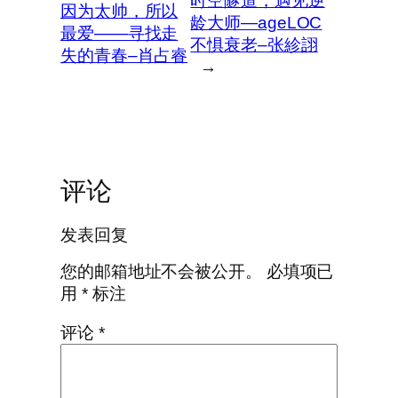
时空隧道，遇见逆
因为太帅，所以
龄大师—ageLOC
最爱——寻找走
不惧衰老–张紾詡
失的青春–肖占睿
→
评论
发表回复
您的邮箱地址不会被公开。
必填项已
用
*
标注
评论
*