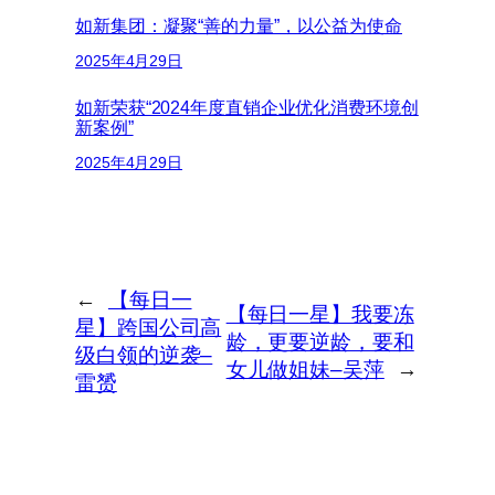
如新集团：凝聚“善的力量”，以公益为使命
2025年4月29日
如新荣获“2024年度直销企业优化消费环境创
新案例”
2025年4月29日
←
【每日一
【每日一星】我要冻
星】跨国公司高
龄，更要逆龄，要和
级白领的逆袭–
女儿做姐妹–吴萍
→
雷赟