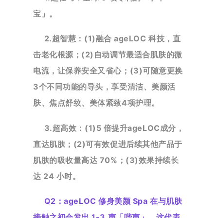
宝」。
2.超智慧：(1)融合 ageLOC 科技，直
击老化根源；(2)自动调节最适合肌肤的微
电流，让保养安全又省心；(3)可随
意更换
3个不同功能的导头，享受清洁、美颜活
肤、焦点舒纹、美体紧致4项护理。
3.超高效：(1)5 倍提升ageLOC成分，
直达肌肤；(2)可有效促进后续其他产品于
肌肤的吸收量高达 70%；(3)效果持续长
达 24 小时。
Q2：
ageLOC 修身美颜 Spa 在与肌肤
接触之初会发出 1-3 声「哔声」，这代表