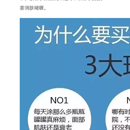
荟润肤啫喱。