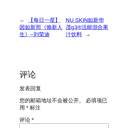
←
【每日一星】
NU SKIN如新华
因如新而《焕新人
茂g3®活能混合果
生》–刘荣迪
汁饮料
→
评论
发表回复
您的邮箱地址不会被公开。
必填项已
用
*
标注
评论
*