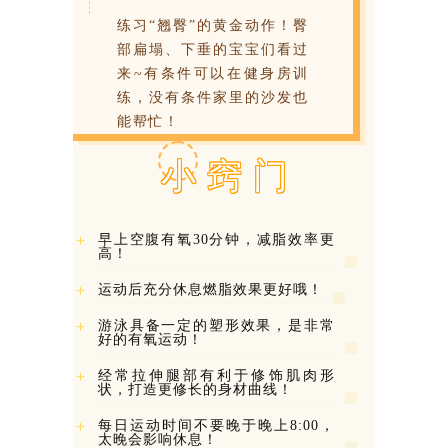
练习“翘臀”的黄金动作！臀
部扁塌、下垂的宝宝们看过
来~有条件可以在健身房训
练，没有条件家里的沙发也
能帮忙！
小 窍 门
＋
早上空腹有氧30分钟，减脂效率更
高！
＋
运动后充分休息燃脂效果更好哦！
＋
游泳具备一定的塑形效果，是非常
好的有氧运动！
＋
经常拉伸腿部有利于修饰肌肉形
状，打造更修长的身材曲线！
＋
每日运动时间不要晚于晚上8:00，
太晚会影响休息！