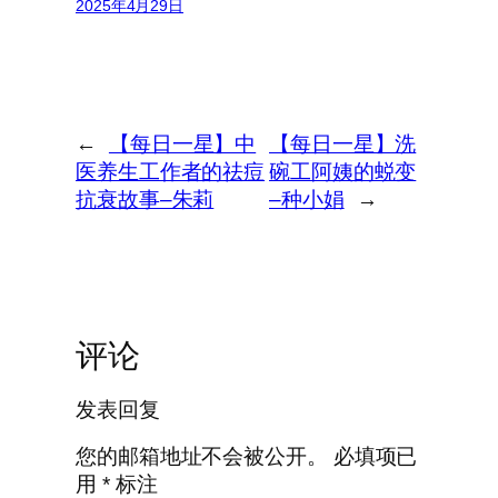
2025年4月29日
←
【每日一星】中
【每日一星】洗
医养生工作者的祛痘
碗工阿姨的蜕变
抗衰故事–朱莉
–种小娟
→
评论
发表回复
您的邮箱地址不会被公开。
必填项已
用
*
标注