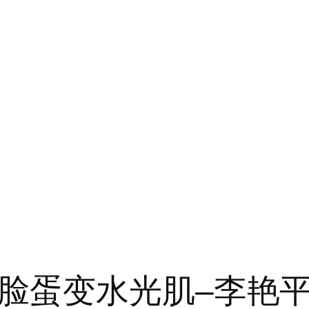
脸蛋变水光肌–李艳