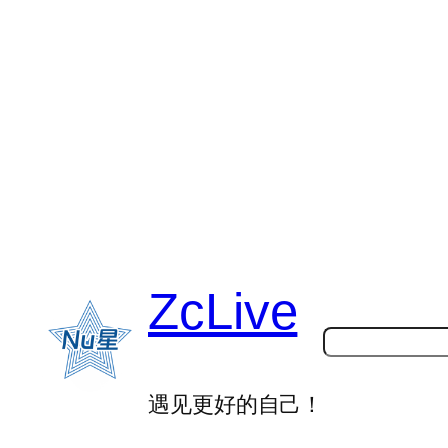
跳
至
内
容
ZcLive
搜
索
遇见更好的自己！