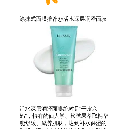
涂抹式面膜推荐@活水深层润泽面膜
活水深层润泽面膜绝对是“干皮亲
妈”，特有的仙人掌、松球果萃取精华
能舒缓、滋养肌肤，达到补水保湿的