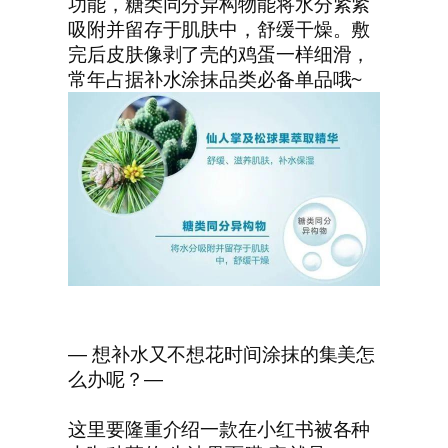
功能，糖类同分异构物能将水分紧紧
吸附并留存于肌肤中，舒缓干燥。敷
完后皮肤像剥了壳的鸡蛋一样细滑，
常年占据补水涂抹品类必备单品哦~
— 想补水又不想花时间涂抹的集美怎
么办呢？—
这里要隆重介绍一款在小红书被各种