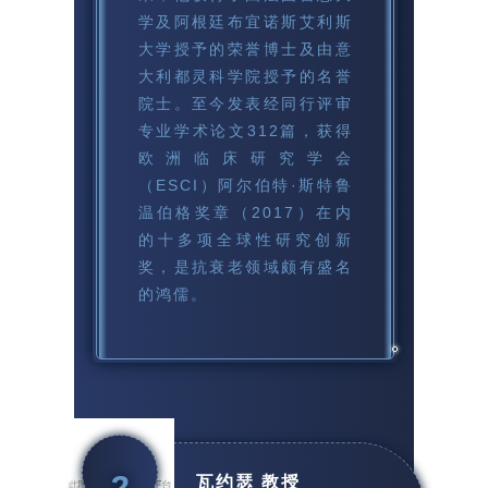
学及阿根廷布宜诺斯艾利斯
大学授予的荣誉博士及由意
大利都灵科学院授予的名誉
院士。至今发表经同行评审
专业学术论文312篇，获得
欧洲临床研究学会
（ESCI）阿尔伯特·斯特鲁
温伯格奖章（2017）在内
的十多项全球性研究创新
奖，是抗衰老领域颇有盛名
的鸿儒。
瓦约瑟 教授