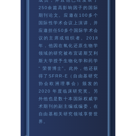
250余篇高影响因子的国际
期刊论文。应邀在100多个
国际性学术会议上演讲，并
应邀担任50多个国际学术会
议的主席或组织者。2018
年，他因在氧化还原生物学
领域的研究被布宜诺斯艾利
斯大学授予生物化学和药学
“ 荣誉博士”。此外，他还获
得了SFRR-E（自由基研究
协会欧洲理事会）颁发的
2020 年度临床研究奖。另
外他也是数十本国际权威学
术期刊的副主编或编委，在
自由基相关研究领域享誉世
界。