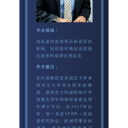
专业领域：
自由基对皮肤等目标器官的
影响、组织应对氧化还原稳
态改变时病理生理反应
学术履历：
瓦约瑟教授是美国北卡罗来
纳州立大学再生医学副教
授，获得意大利锡耶纳大学
细胞生理学和神经免疫生理
学博士学位。自2017年以
来，他一直是SFRR（自由
基研究协会）欧洲理事会的
成员，并且他已经发表了