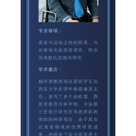
专业领域：
衰老与运动之间的联系、与
长寿有关的营养研究、阿尔
茨海默氏症相关研究
学术履历：
魏何赛
教授现任西班牙瓦伦
西亚大学生理学教授兼系主
任，参与了多个由欧盟、西
班牙教育与科学部、卡洛斯
三世医疗研究所等政府机构
资助的科研项目。由于其在
抗衰老领域的优秀研究成
果，他获得了由法国雷恩大