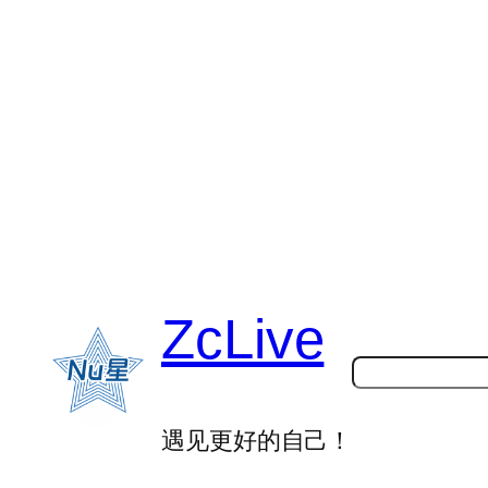
跳
至
内
容
ZcLive
搜
索
遇见更好的自己！