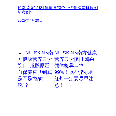
如新荣获“2024年度直销企业优化消费环境创
新案例”
2025年4月29日
←
NU SKIN×南
NU SKIN×南方健康
方健康营养云学
营养云学院|上海白
院| 口服胶原蛋
领体检异常率
白保养皮肤到底
99%！这些指标亮
是不是“智商
红灯一定要尽早注
税”？
意！
→