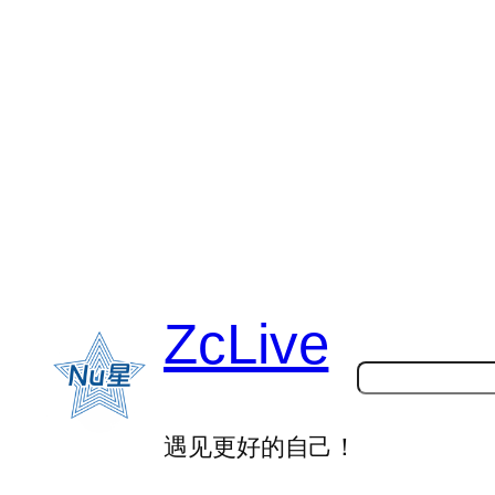
跳
至
内
容
ZcLive
搜
索
遇见更好的自己！