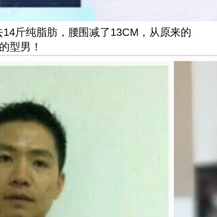
去14斤纯脂肪，腰围减了13CM，从原来的
的型男！