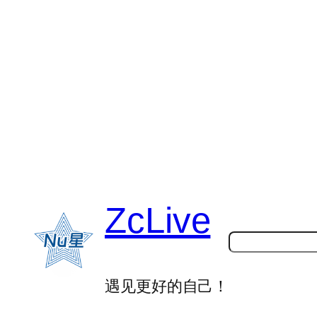
跳
至
内
容
ZcLive
搜
索
遇见更好的自己！