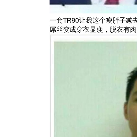
一套TR90让我这个瘦胖子减
屌丝变成穿衣显瘦，脱衣有肉