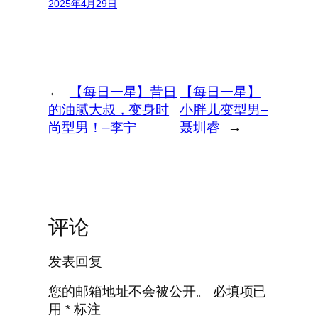
2025年4月29日
←
【每日一星】昔日
【每日一星】
的油腻大叔，变身时
小胖儿变型男–
尚型男！–李宁
聂圳睿
→
评论
发表回复
您的邮箱地址不会被公开。
必填项已
用
*
标注