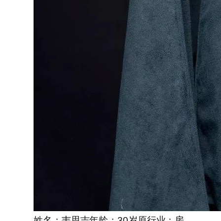
姓名：韦思吉年龄：30岁原行业：房