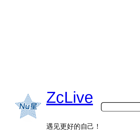
跳
至
内
容
ZcLive
搜
索
遇见更好的自己！