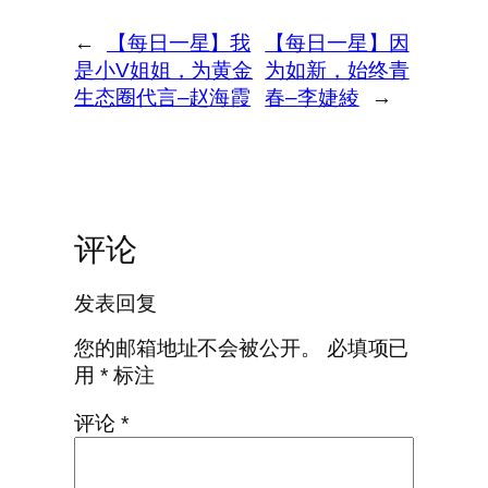
←
【每日一星】我
【每日一星】因
是小V姐姐，为黄金
为如新，始终青
生态圈代言–赵海霞
春–李婕綾
→
评论
发表回复
您的邮箱地址不会被公开。
必填项已
用
*
标注
评论
*