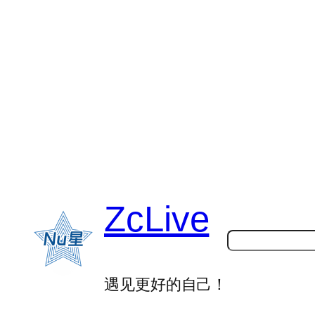
跳
至
内
容
ZcLive
搜
索
遇见更好的自己！