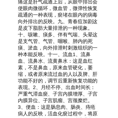
痛这是肝气疏通上后，从眼中排出会
使眼肉微循环，微血管，微弹性恢复
疏通的一种表现，瘀堵在眼内的病毒
向外排出的反映。九、青春痘加剧这
是皮下脂肪大量排泄的一种现象。
十、咳嗽、痰多、伴有气喘、头晕这
是支气管、气管、咽喉、肺内的死
痰、淤血，向外排泄时刺激组织的一
种本能反映。十一、流血1、流鼻
血、流鼻水、流黄鼻水：这是血红
素，不是鼻血，原来血管硬化，萎
缩，或者原来流过血的人以及脾、肝
功能不好的，调节后重新恢复功能的
表现。2、月经不停、出血时间长：
严重气滞血瘀、子宫内膜增厚、子宫
内膜异位、子宫肌瘤、宫颈糜烂。
3、便血：这是肠息肉、肠炎、痔疮
病人的反映，活血化瘀过程中，将原