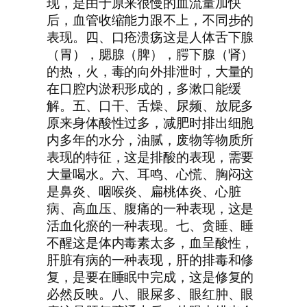
现，是由于原来很慢的血流量加快
后，血管收缩能力跟不上，不同步的
表现。四、口疮溃疡这是人体舌下腺
（胃），腮腺（脾），腭下腺（肾）
的热，火，毒的向外排泄时，大量的
在口腔内淤积形成的，多漱口能缓
解。五、口干、舌燥、尿频、放屁多
原来身体酸性过多，减肥时排出细胞
内多年的水分，油腻，废物等物质所
表现的特征，这是排酸的表现，需要
大量喝水。六、耳鸣、心慌、胸闷这
是鼻炎、咽喉炎、扁桃体炎、心脏
病、高血压、腹痛的一种表现，这是
活血化瘀的一种表现。七、贪睡、睡
不醒这是体内毒素太多，血呈酸性，
肝脏有病的一种表现，肝的排毒和修
复，是要在睡眠中完成，这是修复的
必然反映。八、眼屎多、眼红肿、眼