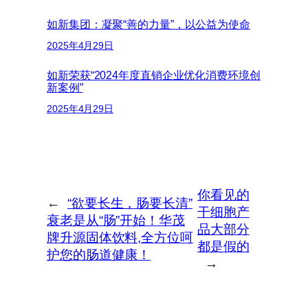
如新集团：凝聚“善的力量”，以公益为使命
2025年4月29日
如新荣获“2024年度直销企业优化消费环境创
新案例”
2025年4月29日
你看见的
←
“欲要长生，肠要长清”
干细胞产
衰老是从“肠”开始！华茂
品大部分
牌升源固体饮料,全方位呵
都是假的
护您的肠道健康！
→