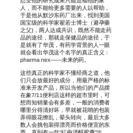
忍受他的研究成果只能造福他的家
人，而不能给更多需要的人以帮助，
于是他从默沙东药厂出来，找到美国
国宝级的科学家翟若士博士（避孕藥
之父)，两人达成共识，既然不能走药
品的途径，那就走保健品的途径，于
是就有了华茂，有药学背景的人一眼
就会看出华茂这个名字的真正含义：
pharma nex——未来的药。
这些真正的科学家不懂经商之道，他
们只会放最好的成分，用最严格的标
准来开发产品，所以当他们的产品摆
在象7/11便利店这样的超市里时，可
想而知销量会有多差，一般的消费者
哪里分得清好坏，早就被花哨的包装
弄得眼花缭乱，晕头转向，最后大多
数人会挑包装得漂亮而价格便宜的东
西。直到有一款“紅曲清醇胶囊”出