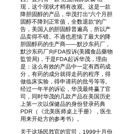
现，这个现状才稍有改观。这是一款
降胆固醇的产品，华茂打出“六个月胆
固醇不降到正常值，全数退款”的广
告，美国人的胆固醇普遍高，所以产
品卖得不错。不過也惹恼了最大的降
胆固醇药的生产商——默沙东药厂，
默沙东药厂向FDA投诉(美國食品藥物
監管局)，于是FDA起诉华茂，理由
是：这么有效的产品中一定有西药成
分，有药的成分就得走药的程序，得
做临床实验，得申请药的批号等等。
经过一年半的诉讼，华茂最终赢了官
司，同时华茂的几款产品在美国历史
上第一次以保健品的身份登录药典
PDR（《北美医师桌上手册》，医生
用来开处方的参考书）。
关于这场民胜官的官司，1999十月份