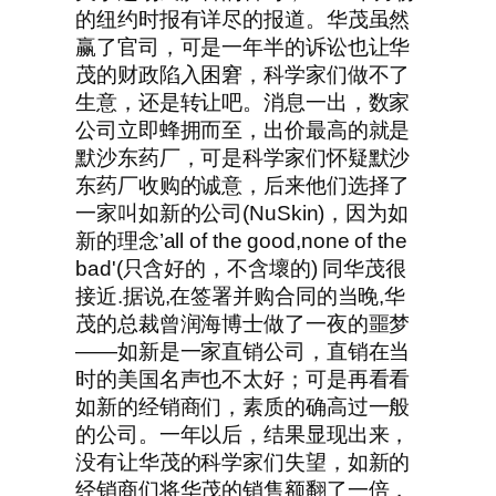
的纽约时报有详尽的报道。华茂虽然
赢了官司，可是一年半的诉讼也让华
茂的财政陷入困窘，科学家们做不了
生意，还是转让吧。消息一出，数家
公司立即蜂拥而至，出价最高的就是
默沙东药厂，可是科学家们怀疑默沙
东药厂收购的诚意，后来他们选择了
一家叫如新的公司(NuSkin)，因为如
新的理念’all of the good,none of the
bad'(只含好的，不含壞的) 同华茂很
接近.据说,在签署并购合同的当晚,华
茂的总裁曾润海博士做了一夜的噩梦
——如新是一家直销公司，直销在当
时的美国名声也不太好；可是再看看
如新的经销商们，素质的确高过一般
的公司。一年以后，结果显现出来，
没有让华茂的科学家们失望，如新的
经销商们将华茂的销售额翻了一倍，