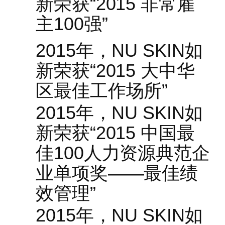
新荣获“2015 非常雇
主100强”
2015年，NU SKIN如
新荣获“2015 大中华
区最佳工作场所”
2015年，NU SKIN如
新荣获“2015 中国最
佳100人力资源典范企
业单项奖——最佳绩
效管理”
2015年，NU SKIN如