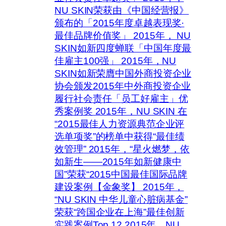
NU SKIN荣获由《中国经营报》
颁布的「2015年度卓越表现奖·
最佳品牌价值奖」 2015年， NU
SKIN如新四度蝉联「中国年度最
佳雇主100强」 2015年，NU
SKIN如新荣膺中国外商投资企业
协会颁发2015年中外商投资企业
履行社会责任「员工好雇主」优
秀案例奖 2015年，NU SKIN 在
“2015最佳人力资源典范企业评
选单项奖”的榜单中获得“最佳绩
效管理” 2015年，“星火燃梦，依
如新生——2015年如新健康中
国”荣获“2015中国最佳国际品牌
建设案例【金象奖】 2015年，
“NU SKIN 中华儿童心脏病基金”
荣获“跨国企业在上海”最佳创新
实践案例Top 12 2015年，NU