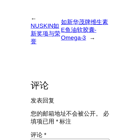
←
如新华茂牌维生素
NUSKIN如
E鱼油软胶囊-
新奖项与荣
Omega-3
→
誉
评论
发表回复
您的邮箱地址不会被公开。
必
填项已用
*
标注
评论
*