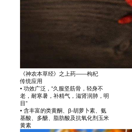
《神农本草经》之上药——枸杞
传统应用
• 功效广泛，”久服坚筋骨，轻身不
老，耐寒暑，补精气，滋肾润肺，明
目”
• 含丰富的类黄酮、β-胡萝卜素、氨
基酸、多醣、脂肪酸及抗氧化剂玉米
黄素