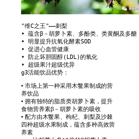
"维C之王"——刺梨

• 蕴含β－胡萝卜素、多酚类、类黄酮及多醣
• 明显提升抗氧化酵素SOD

• 促进心血管健康

• 防止坏胆固醇(LDL)的氧化

• 超级果汁超级优异

g3活能饮品优势：
• 市场上第一种采用木鳖果制成的营
养饮品
• 拥有独特的脂质类胡萝卜素，提升
食物营养素β－胡萝卜素的吸收
• 配方由木鳖果、枸杞、刺梨及沙棘
四种超级水果制成，蕴含多种高效营
养素