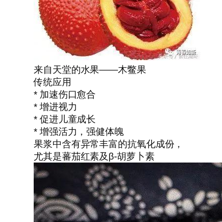
来自天堂的水果——木鳖果
传统应用
* 加速伤口愈合
* 增进视力
* 促进儿童成长
* 增强活力，强健体魄
果浆中含有异常丰富的抗氧化成份，
尤其是蕃茄红素及β-胡萝卜素