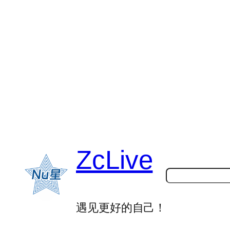
跳
至
内
容
ZcLive
搜
索
遇见更好的自己！