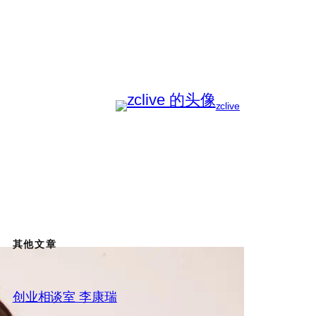
zclive
其他文章
创业相谈室 李康瑞