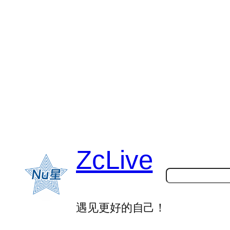
跳
至
内
容
ZcLive
搜
索
遇见更好的自己！